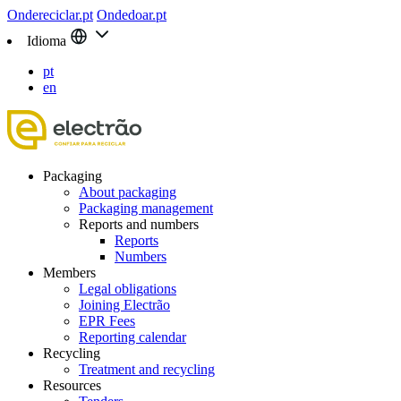
Ondereciclar.pt
Ondedoar.pt
Idioma
pt
en
Packaging
About packaging
Packaging management
Reports and numbers
Reports
Numbers
Members
Legal obligations
Joining Electrão
EPR Fees
Reporting calendar
Recycling
Treatment and recycling
Resources