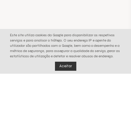
Este site utiliza cookies da Google para disponibilizar os respetivos
serviços e para analisar o tráfego. O seu endereço IP e agente do
utilizador são partilhados com a Google, bem como o desempenho e a
métrica de segurança, para assegurar a qualidade do serviço, gerar as
estatísticas de utilização e detetar e resolver abusos de endereço.
Aceitar
Os nossos resíduos
Somos a única entidade em Portugal a assumir a
gestão de sistemas de reciclagem de três fluxos de
resíduos e a participar na gestão de um sistema de
fim de vida para plásticos de uso único, assente na