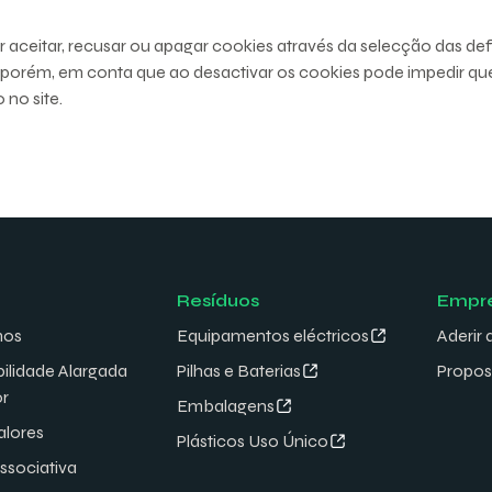
aceitar, recusar ou apagar cookies através da selecção das de
 porém, em conta que ao desactivar os cookies pode impedir q
no site.
Resíduos
Empr
mos
Equipamentos eléctricos
Aderir 
ilidade Alargada
Pilhas e Baterias
Propos
or
Embalagens
alores
Plásticos Uso Único
associativa