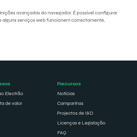
finições avançadas do navegador. É possível configurar
ue alguns serviços web funcionem correctamente,
esas
Recursos
ao Electrão
Notícias
ta de valor
Campanhas
Projectos de I&D
Licenças e Legislação
FAQ