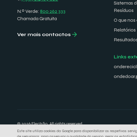
Sistemas 
Resíduos
N.º Verde:
800 262 333
Chamada Gratuita
O que nos 
Relatórios
Ver mais contactos
Resultado
Links ext
onderecicl
ondedoar.
© 2026 Electrão. All rights reserved.
Este site utiliza cookies da Google para disponibilizar os respetivos se
de segurança, para assegurar a qualidade do serviço, gerar as estatística