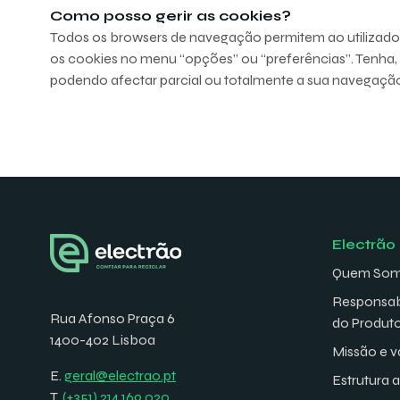
Como posso gerir as cookies?
Todos os browsers de navegação permitem ao utilizador 
os cookies no menu “opções” ou “preferências”. Tenha,
podendo afectar parcial ou totalmente a sua navegação 
Electrão
Quem So
Responsab
Rua Afonso Praça 6
do Produt
1400-402 Lisboa
Missão e v
E.
geral@electrao.pt
Estrutura 
T.
(+351) 214 169 020