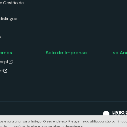
de Gestão de
distingue
s
ernos
Sala de Imprensa
20 An
ar.pt
pt
rviços e para analisar o tráfego. O seu endereço IP e agente do utilizador são parti
s de utilização e detetar e resolver abusos de endereço.