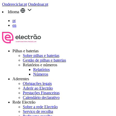
Ondereciclar.pt
Ondedoar.pt
Idioma
pt
en
Pilhas e baterias
Sobre pilhas e baterias
Gestão de pilhas e baterias
Relatórios e números
Relatórios
Números
Aderentes
Obrigações legais
Aderir ao Electrão
Prestações Financeiras
Calendário declarativo
Rede Electrão
Sobre a rede Electrão
Serviço de recolha