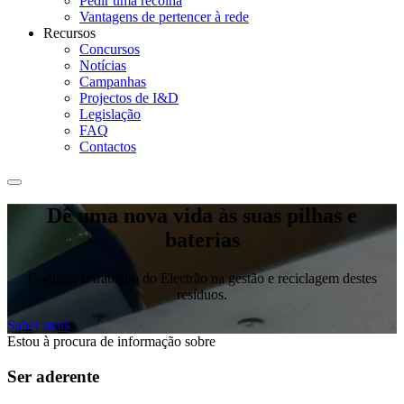
Pedir uma recolha
Vantagens de pertencer à rede
Recursos
Concursos
Notícias
Campanhas
Projectos de I&D
Legislação
FAQ
Contactos
Dê uma nova vida às suas pilhas e
baterias
Conheça o trabalho do Electrão na gestão e reciclagem destes
resíduos.
Saber mais
Estou à procura de informação sobre
Ser aderente