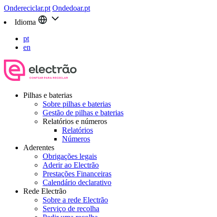
Ondereciclar.pt
Ondedoar.pt
Idioma
pt
en
Pilhas e baterias
Sobre pilhas e baterias
Gestão de pilhas e baterias
Relatórios e números
Relatórios
Números
Aderentes
Obrigações legais
Aderir ao Electrão
Prestações Financeiras
Calendário declarativo
Rede Electrão
Sobre a rede Electrão
Serviço de recolha