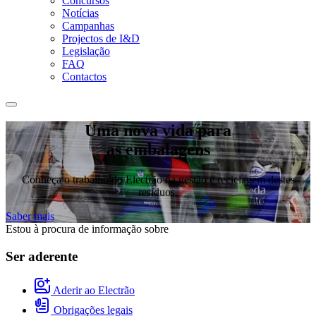
Concursos
Notícias
Campanhas
Projectos de I&D
Legislação
FAQ
Contactos
Uma nova vida para
as embalagens
Conheça o trabalho do Electrão na gestão e reciclagem destes
resíduos.
Saber mais
Estou à procura de informação sobre
Ser aderente
Aderir ao Electrão
Obrigações legais