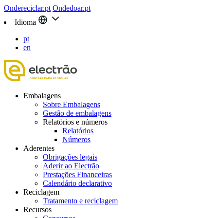
Ondereciclar.pt
Ondedoar.pt
Idioma
pt
en
Embalagens
Sobre Embalagens
Gestão de embalagens
Relatórios e números
Relatórios
Números
Aderentes
Obrigações legais
Aderir ao Electrão
Prestações Financeiras
Calendário declarativo
Reciclagem
Tratamento e reciclagem
Recursos