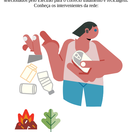
selecionados pelo Electrão para o correcto tratamento e reciclagem.
Conheça os intervenientes da rede: