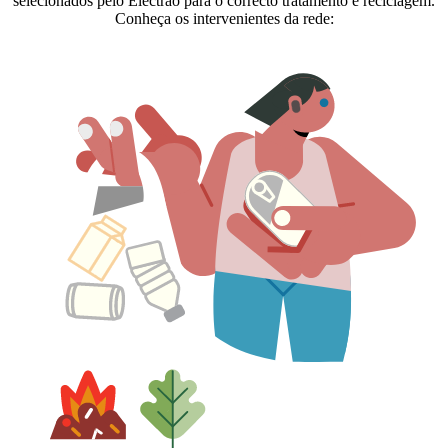
selecionados pelo Electrão para o correcto tratamento e reciclagem.
Conheça os intervenientes da rede: