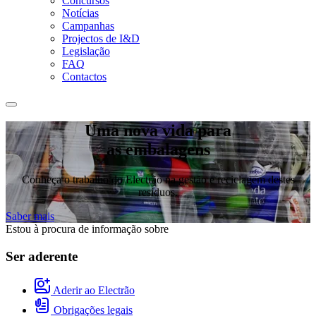
Concursos
Notícias
Campanhas
Projectos de I&D
Legislação
FAQ
Contactos
Uma nova vida para
as embalagens
Conheça o trabalho do Electrão na gestão e reciclagem destes
resíduos.
Saber mais
Estou à procura de informação sobre
Ser aderente
Aderir ao Electrão
Obrigações legais