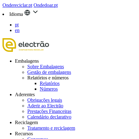
Ondereciclar.pt
Ondedoar.pt
Idioma
pt
en
Embalagens
Sobre Embalagens
Gestão de embalagens
Relatórios e números
Relatórios
Números
Aderentes
Obrigações legais
Aderir ao Electrão
Prestações Financeiras
Calendário declarativo
Reciclagem
Tratamento e reciclagem
Recursos