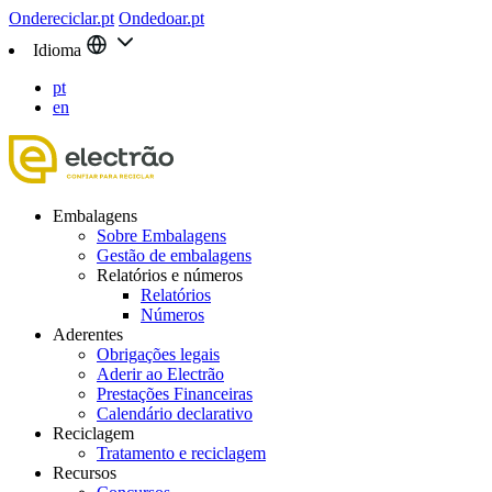
Ondereciclar.pt
Ondedoar.pt
Idioma
pt
en
Embalagens
Sobre Embalagens
Gestão de embalagens
Relatórios e números
Relatórios
Números
Aderentes
Obrigações legais
Aderir ao Electrão
Prestações Financeiras
Calendário declarativo
Reciclagem
Tratamento e reciclagem
Recursos