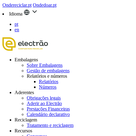
Ondereciclar.pt
Ondedoar.pt
Idioma
pt
en
Embalagens
Sobre Embalagens
Gestão de embalagens
Relatórios e números
Relatórios
Números
Aderentes
Obrigações legais
Aderir ao Electrão
Prestações Financeiras
Calendário declarativo
Reciclagem
Tratamento e reciclagem
Recursos