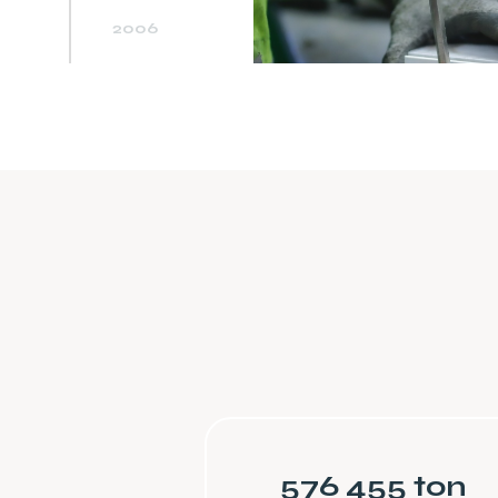
2006
2007
2008
2009
2010
2011
2012
2013
2014
2015
2016
576
455
ton
2017