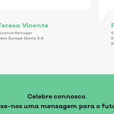
Teresa Vicente
inance Manager
S
eko Europe Iberia S.A.
E
D
Celebre connosco.
ixe-nos uma mensagem para o futu