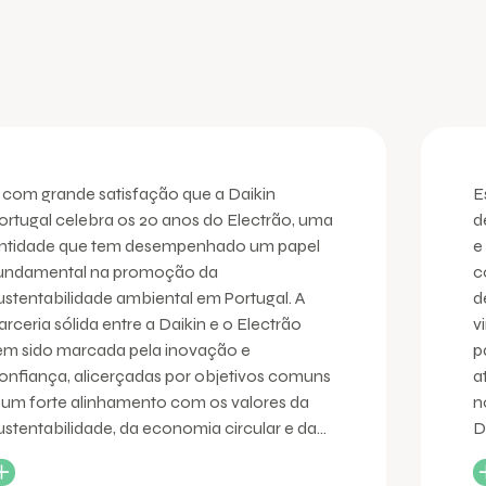
 com grande satisfação que a Daikin
E
ortugal celebra os 20 anos do Electrão, uma
d
ntidade que tem desempenhado um papel
e
undamental na promoção da
c
ustentabilidade ambiental em Portugal. A
d
arceria sólida entre a Daikin e o Electrão
v
em sido marcada pela inovação e
p
onfiança, alicerçadas por objetivos comuns
a
 um forte alinhamento com os valores da
n
ustentabilidade, da economia circular e da...
D