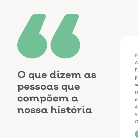
N
A
P
O que dizem as
p
pessoas que
s
r
compõem a
e
nossa história
A
v
C