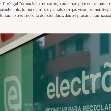
em Portugal. Temos feito um esforço continuo para nos adaptar
incipalmente, tornar o país e o planeta em que vivemos mais limpo
ultados, 20 anos ao lado dos cidadãos, das empresas e dos nosso