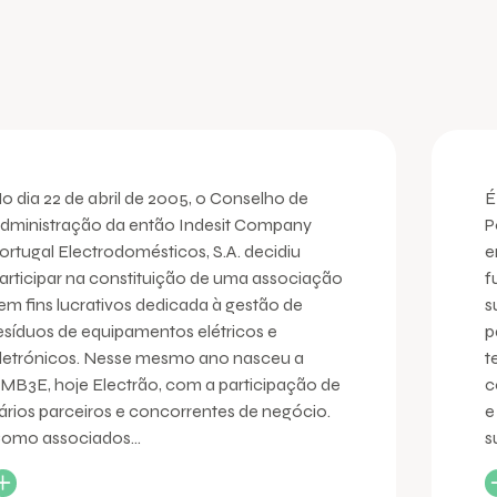
o dia 22 de abril de 2005, o Conselho de
É
dministração da então Indesit Company
P
ortugal Electrodomésticos, S.A. decidiu
e
articipar na constituição de uma associação
f
em fins lucrativos dedicada à gestão de
s
esíduos de equipamentos elétricos e
p
letrónicos. Nesse mesmo ano nasceu a
t
MB3E, hoje Electrão, com a participação de
c
ários parceiros e concorrentes de negócio.
e
omo associados...
s