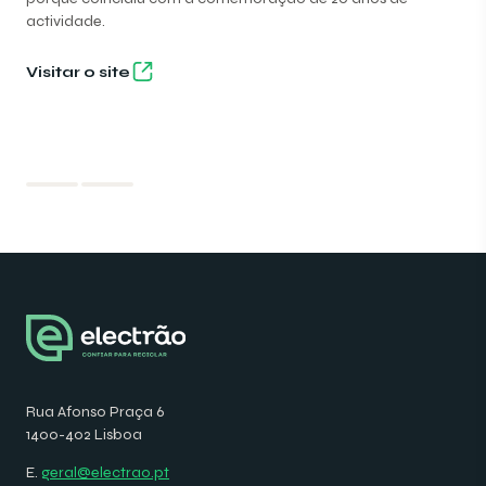
actividade.
Visitar o site
Rua Afonso Praça 6
1400-402 Lisboa
E.
geral@electrao.pt