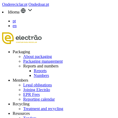
Ondereciclar.pt
Ondedoar.pt
Idioma
pt
en
Packaging
About packaging
Packaging management
Reports and numbers
Reports
Numbers
Members
Legal obligations
Joining Electrão
EPR Fees
Reporting calendar
Recycling
Treatment and recycling
Resources