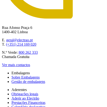
Rua Afonso Praça 6
1400-402 Lisboa
E.
geral@electrao.pt
T.
(+351) 214 169 020
N.º Verde:
800 262 333
Chamada Gratuita
Ver mais contactos
Embalagens
Sobre Embalagens
Gestão de embalagens
Aderentes
Obrigações legais
Aderir ao Electrão
Prestações Financeiras
Calendário declarativo