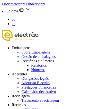
Ondereciclar.pt
Ondedoar.pt
Idioma
pt
en
Embalagens
Sobre Embalagens
Gestão de embalagens
Relatórios e números
Relatórios
Números
Aderentes
Obrigações legais
Aderir ao Electrão
Prestações Financeiras
Calendário declarativo
Reciclagem
Tratamento e reciclagem
Recursos