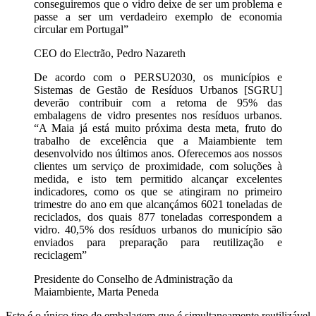
conseguiremos que o vidro deixe de ser um problema e
passe a ser um verdadeiro exemplo de economia
circular em Portugal”
CEO do Electrão, Pedro Nazareth
De acordo com o PERSU2030, os municípios e
Sistemas de Gestão de Resíduos Urbanos [SGRU]
deverão contribuir com a retoma de 95% das
embalagens de vidro presentes nos resíduos urbanos.
“A Maia já está muito próxima desta meta, fruto do
trabalho de excelência que a Maiambiente tem
desenvolvido nos últimos anos. Oferecemos aos nossos
clientes um serviço de proximidade, com soluções à
medida, e isto tem permitido alcançar excelentes
indicadores, como os que se atingiram no primeiro
trimestre do ano em que alcançámos 6021 toneladas de
reciclados, dos quais 877 toneladas correspondem a
vidro. 40,5% dos resíduos urbanos do município são
enviados para preparação para reutilização e
reciclagem”
Presidente do Conselho de Administração da
Maiambiente, Marta Peneda
Este é o único tipo de embalagem que é simultaneamente reutilizável