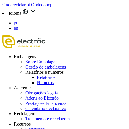
Ondereciclar.pt
Ondedoar.pt
Idioma
pt
en
Embalagens
Sobre Embalagens
Gestão de embalagens
Relatórios e números
Relatórios
Números
Aderentes
Obrigações legais
Aderir ao Electrão
Prestações Financeiras
Calendário declarativo
Reciclagem
Tratamento e reciclagem
Recursos