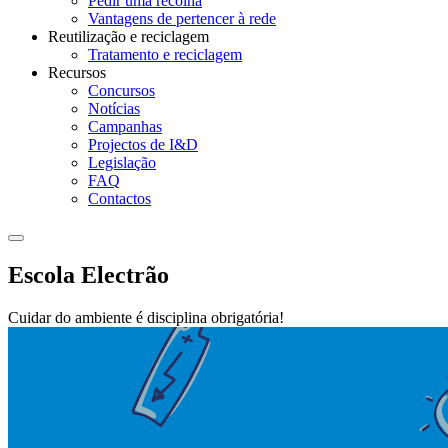
Pedir uma recolha
Vantagens de pertencer à rede
Reutilização e reciclagem
Tratamento e reciclagem
Recursos
Concursos
Notícias
Campanhas
Projectos de I&D
Legislação
FAQ
Contactos
Escola Electrão
Cuidar do ambiente é disciplina obrigatória!