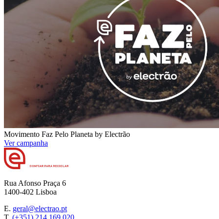
Movimento Faz Pelo Planeta by Electrão
Ver campanha
Rua Afonso Praça 6
1400-402 Lisboa
E.
geral@electrao.pt
T.
(+351) 214 169 020