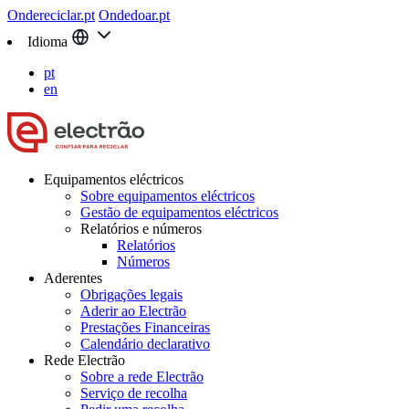
Ondereciclar.pt
Ondedoar.pt
Idioma
pt
en
Equipamentos eléctricos
Sobre equipamentos eléctricos
Gestão de equipamentos eléctricos
Relatórios e números
Relatórios
Números
Aderentes
Obrigações legais
Aderir ao Electrão
Prestações Financeiras
Calendário declarativo
Rede Electrão
Sobre a rede Electrão
Serviço de recolha