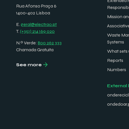
Extended 
Rua Afonso Praça 6
Responsibi
1400-402 Lisboa
Mission an
E.
geral@electrao.pt
Associativ
T.
(+351) 214 169 020
Waste Ma
Systems
N.º Verde:
800 262 333
Chamada Gratuita
What sets 
Reports
See more
Numbers
External 
onderecicl
ondedoar.