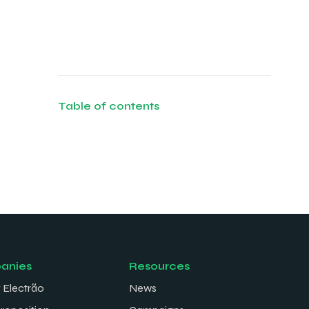
Table of contents
anies
Resources
 Electrão
News