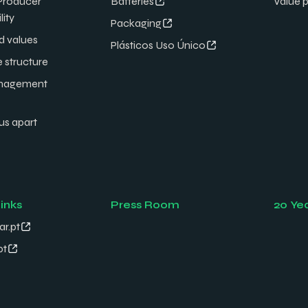
Producer
Batteries
Value 
lity
Packaging
d values
Plásticos Uso Único
e structure
nagement
us apart
links
Press Room
20 Ye
ar.pt
pt