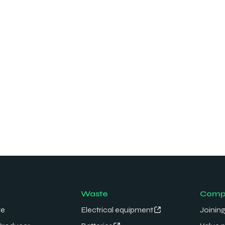
Waste
Comp
re
Electrical equipment
Joining