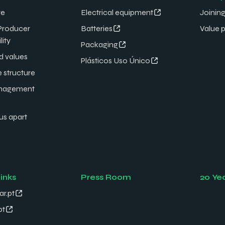
re
Electrical equipment
Joining
Producer
Batteries
Value 
lity
Packaging
d values
Plásticos Uso Único
e structure
nagement
us apart
links
Press Room
20 Ye
ar.pt
pt