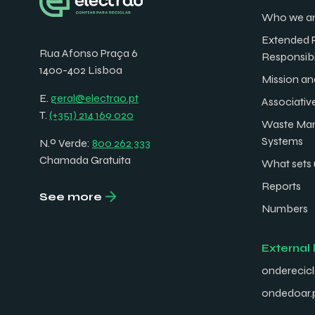
Who we a
Extended 
Rua Afonso Praça 6
Responsibi
1400-402 Lisboa
Mission an
E.
geral@electrao.pt
Associativ
T.
(+351) 214 169 020
Waste Ma
Systems
N.º Verde:
800 262 333
Chamada Gratuita
What sets 
Reports
See more
Numbers
External 
onderecicl
ondedoar.