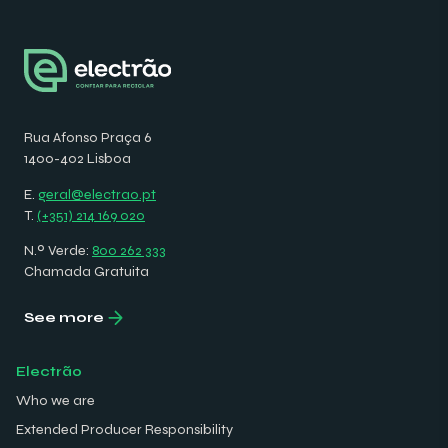
Rua Afonso Praça 6
1400-402 Lisboa
E.
geral@electrao.pt
T.
(+351) 214 169 020
N.º Verde:
800 262 333
Chamada Gratuita
See more
Electrão
Who we are
Extended Producer Responsibility