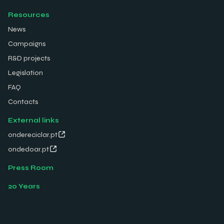
Resources
News
Campaigns
R&D projects
Legislation
FAQ
Contacts
External links
ondereciclar.pt
ondedoar.pt
Press Room
20 Years