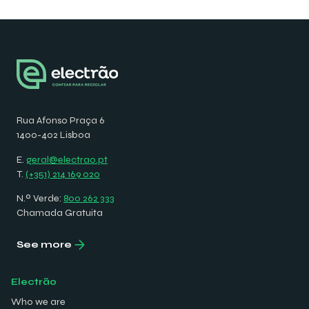
Rua Afonso Praça 6
1400-402 Lisboa
E.
geral@electrao.pt
T.
(+351) 214 169 020
N.º Verde:
800 262 333
Chamada Gratuita
See more
Electrão
Who we are