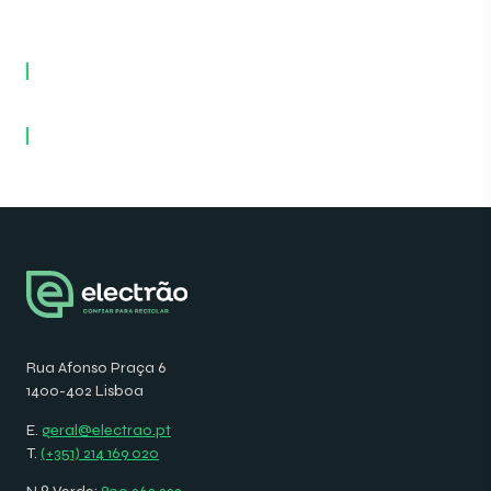
Rua Afonso Praça 6
1400-402 Lisboa
E.
geral@electrao.pt
T.
(+351) 214 169 020