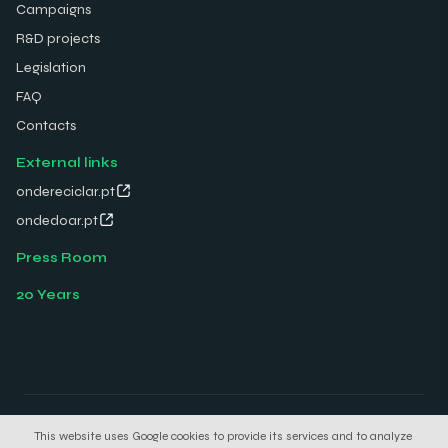
Campaigns
R&D projects
Legislation
FAQ
Contacts
External links
ondereciclar.pt
ondedoar.pt
Press Room
20 Years
© 2026 Electrão. All rights reserved.
This website uses Google cookies to provide its services and to analyze