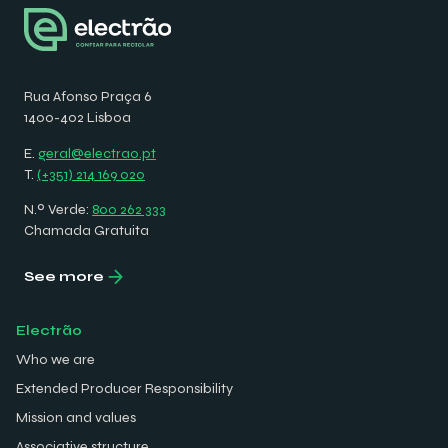
Rua Afonso Praça 6
1400-402 Lisboa
E.
geral@electrao.pt
T.
(+351) 214 169 020
N.º Verde:
800 262 333
Chamada Gratuita
See more
Electrão
Who we are
Extended Producer Responsibility
Mission and values
Associative structure