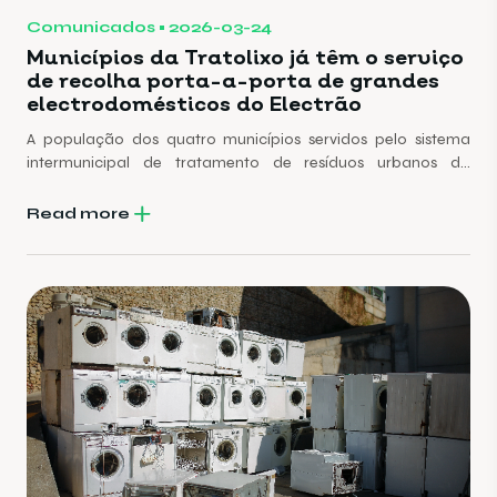
Comunicados
2026-03-24
Municípios da Tratolixo já têm o serviço
de recolha porta-a-porta de grandes
electrodomésticos do Electrão
A população dos quatro municípios servidos pelo sistema
intermunicipal de tratamento de resíduos urbanos da
Tratolixo – Cascais, Mafra, Oeiras e Sintra – já está a
beneficiar do serviço gratuito de recolha porta-a-porta de
Read more
grandes electrodomésticos assegurado pelo Electrão, mas
esta colaboração foi oficializada esta Terça-Feira, 24 de
Março, numa sessão simbólica realizada no Palácio do
Marquês, em Oeiras.