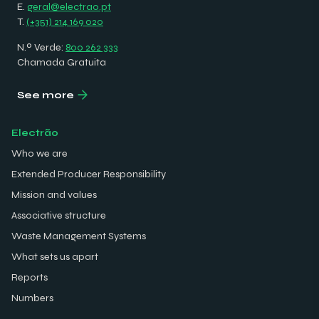
E.
geral@electrao.pt
T.
(+351) 214 169 020
N.º Verde:
800 262 333
Chamada Gratuita
See more
Electrão
Who we are
Extended Producer Responsibility
Mission and values
Associative structure
Waste Management Systems
What sets us apart
Reports
Numbers