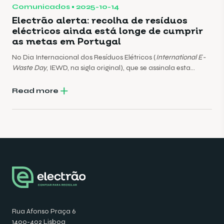
Comunicados
2025-10-14
Electrão alerta: recolha de resíduos
eléctricos ainda está longe de cumprir
as metas em Portugal
No Dia Internacional dos Resíduos Elétricos (
International E-
Waste Day
, IEWD, na sigla original), que se assinala esta
Terça-Feira, 14 de Outubro, o Electrão deixa um alerta:
Portugal ainda está longe de cumprir a meta europeia de
Read more
recolha de equipamentos eléctricos usados.
Rua Afonso Praça 6
1400-402 Lisboa