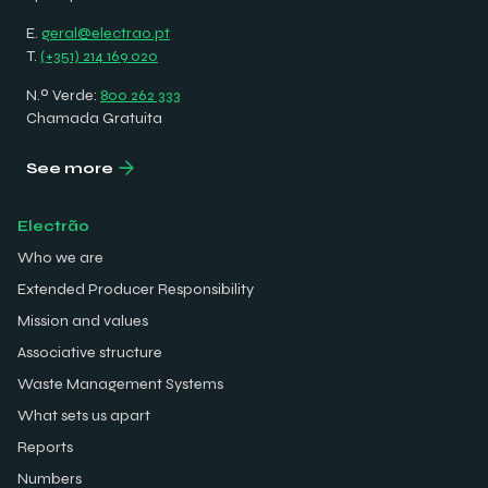
E.
geral@electrao.pt
T.
(+351) 214 169 020
N.º Verde:
800 262 333
Chamada Gratuita
See more
Electrão
Who we are
Extended Producer Responsibility
Mission and values
Associative structure
Waste Management Systems
What sets us apart
Reports
Numbers