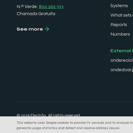
Systems
N.º Verde:
800 262 333
Chamada Gratuita
What sets 
Reports
See more
Numbers
External 
onderecicl
ondedoar.
© 2026 Electrão. All rights reserved.
This website uses Google cookies to provide its services and to analyze tr
generate usage statistics and detect and resolve address abuse.