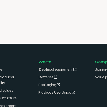
Waste
Comp
re
Electrical equipment
Joining
Producer
Batteries
Value 
lity
Packaging
d values
Plásticos Uso Único
e structure
nagement