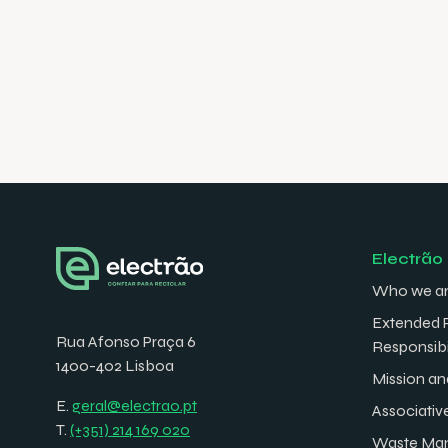
Electrão
Who we a
Extended 
Rua Afonso Praça 6
Responsibi
1400-402 Lisboa
Mission an
E.
geral@electrao.pt
Associativ
T.
(+351) 214 169 020
Waste Ma