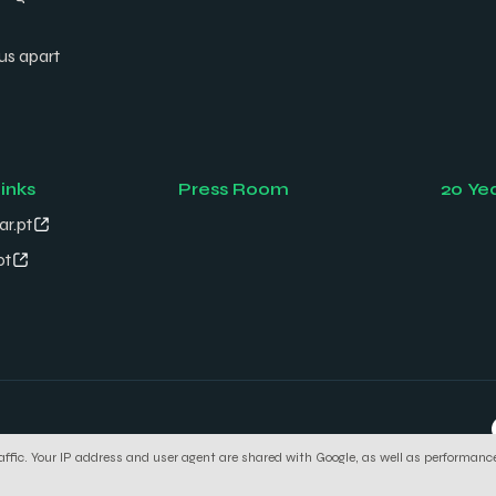
us apart
links
Press Room
20 Ye
ar.pt
pt
affic. Your IP address and user agent are shared with Google, as well as performance