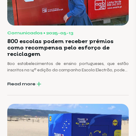
Comunicados
2025-05-13
800 escolas podem receber prémios
como recompensa pelo esforço de
reciclagem
800 estabelecimentos de ensino portugueses, que estão
inscritos na 14ª edição da campanha Escola Electrão, podem
receber prémios como recompensa pelo envolvimento no
esforço da reciclagem.
Read more