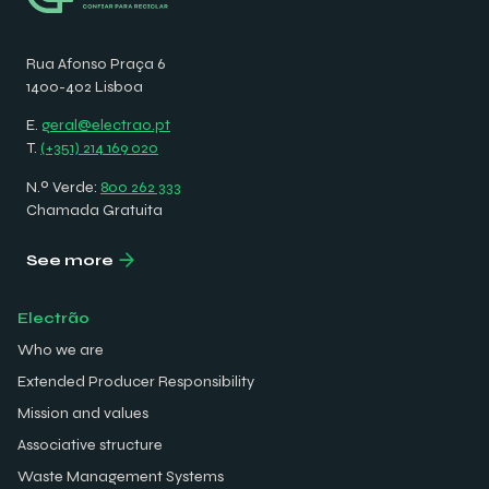
Rua Afonso Praça 6
1400-402 Lisboa
E.
geral@electrao.pt
T.
(+351) 214 169 020
N.º Verde:
800 262 333
Chamada Gratuita
See more
Electrão
Who we are
Extended Producer Responsibility
Mission and values
Associative structure
Waste Management Systems