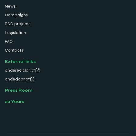
News
Campaigns
R&D projects
Legislation
FAQ
Contacts
External links
ondereciclar.pt
ondedoar.pt
Press Room
20 Years