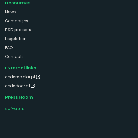
Resources
News
Campaigns
R&D projects
Legislation
FAQ
Contacts
External links
ondereciclar.pt
ondedoar.pt
Press Room
20 Years