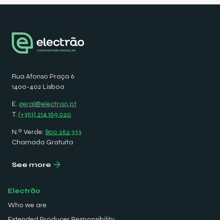
Rua Afonso Praça 6
1400-402 Lisboa
E.
geral@electrao.pt
T.
(+351) 214 169 020
N.º Verde:
800 262 333
Chamada Gratuita
See more
Electrão
Who we are
Extended Producer Responsibility