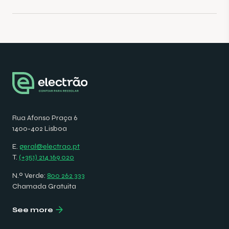
Rua Afonso Praça 6
1400-402 Lisboa
E.
geral@electrao.pt
T.
(+351) 214 169 020
N.º Verde:
800 262 333
Chamada Gratuita
See more