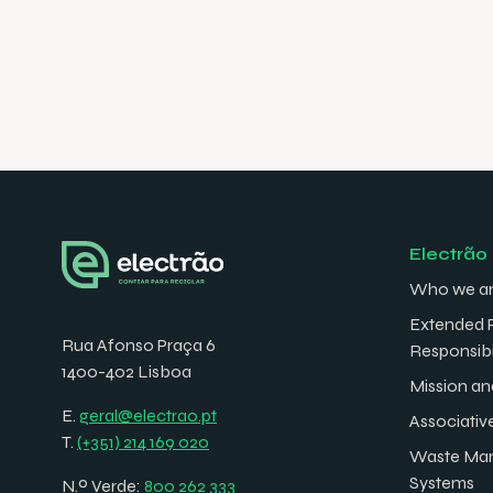
Electrão
Who we a
Extended 
Rua Afonso Praça 6
Responsibi
1400-402 Lisboa
Mission an
E.
geral@electrao.pt
Associativ
T.
(+351) 214 169 020
Waste Ma
Systems
N.º Verde:
800 262 333