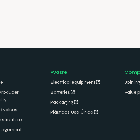
Waste
Comp
re
Electrical equipment
Joining
Producer
Batteries
Value 
lity
Packaging
d values
Plásticos Uso Único
e structure
nagement