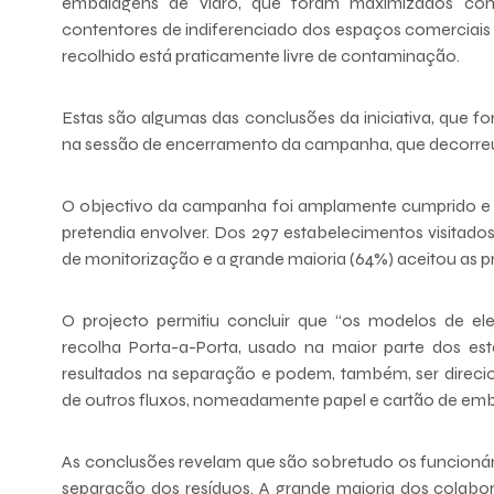
embalagens de vidro, que foram maximizados co
contentores de indiferenciado dos espaços comerciais 
recolhido está praticamente livre de contaminação.
Estas são algumas das conclusões da iniciativa, que f
na sessão de encerramento da campanha, que decorreu
O objectivo da campanha foi amplamente cumprido e
pretendia envolver. Dos 297 estabelecimentos visitado
de monitorização e a grande maioria (64%) aceitou as p
O projecto permitiu concluir que “os modelos de 
recolha Porta-a-Porta, usado na maior parte dos 
resultados na separação e podem, também, ser direci
de outros fluxos, nomeadamente papel e cartão de emb
As conclusões revelam que são sobretudo os funcionár
separação dos resíduos. A grande maioria dos colabo