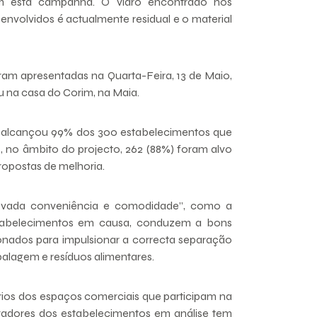
m esta campanha. O vidro encontrado nos
envolvidos é actualmente residual e o material
oram apresentadas na Quarta-Feira, 13 de Maio,
 na casa do Corim, na Maia.
 alcançou 99% dos 300 estabelecimentos que
s, no âmbito do projecto, 262 (88%) foram alvo
ropostas de melhoria.
elevada conveniência e comodidade”, como a
estabelecimentos em causa, conduzem a bons
onados para impulsionar a correcta separação
alagem e resíduos alimentares.
ios dos espaços comerciais que participam na
radores dos estabelecimentos em análise tem