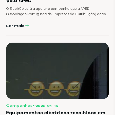
pela APED
O Electrão está a apoiar a campanha que a APED
(Associação Portuguesa de Empresas de Distribuição) acaba
de lançar para promover a reciclagem de equipamentos
eléctricos usados.
Ler mais
Campanhas
2022-05-19
Equipamentos eléctricos recolhidos em