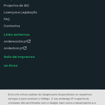
Projectos de I&D
Licenças e Legislação
FAQ
Contactos
Links externos
ondereciclar.pt
ondedoar.pt
Sala de Imprensa
20 Anos
Este site utiliza cookies da Google para disponibilizar os respetivos
© 2026 Electrão. All rights reserved.
serviços e para analisar o tráfego. O seu endereço IP e agente do
Política de Privacidade
Política de Cookies
utilizador são partilhados com a Google, bem como o desempenho e a