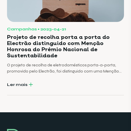
Campanhas
2023-04-21
Projeto de recolha porta a porta do
Electrão distinguido com Menção
Honrosa do Prémio Nacional de
Sustentabilidade
O projeto de recolha de eletrodomésticos porta-a-porta,
promovido pelo Electrão, foi distinguido com uma Menção
Honrosa, na categoria de Economia Circular, do Prémio
Nacional de Sustentabilidade, promovido pelo Jornal de
Ler mais
Negócios.