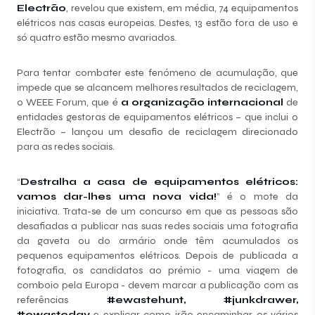
Electrão
, revelou que existem, em média, 74 equipamentos
elétricos nas casas europeias. Destes, 13 estão fora de uso e
só quatro estão mesmo avariados.
Para tentar combater este fenómeno de acumulação, que
impede que se alcancem melhores resultados de reciclagem,
o WEEE Forum, que é
a organização internacional
de
entidades gestoras de equipamentos elétricos – que inclui o
Electrão – lançou um desafio de reciclagem direcionado
para as redes sociais.
“
Destralha a casa de equipamentos elétricos:
vamos dar-lhes uma nova vida!
” é o mote da
iniciativa. Trata-se de um concurso em que as pessoas são
desafiadas a publicar nas suas redes sociais uma fotografia
da gaveta ou do armário onde têm acumulados os
pequenos equipamentos elétricos. Depois de publicada a
fotografia, os candidatos ao prémio - uma viagem de
comboio pela Europa - devem marcar a publicação com as
referências
#ewastehunt, #junkdrawer,
#ewasteday
e explicar como irão encaminhar os vários