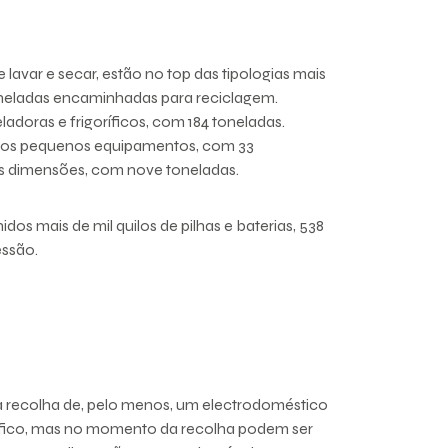
avar e secar, estão no top das tipologias mais
oneladas encaminhadas para reciclagem.
doras e frigoríficos, com 184 toneladas.
; os pequenos equipamentos, com 33
s dimensões, com nove toneladas.
dos mais de mil quilos de pilhas e baterias, 538
essão.
 a recolha de, pelo menos, um electrodoméstico
ífico, mas no momento da recolha podem ser