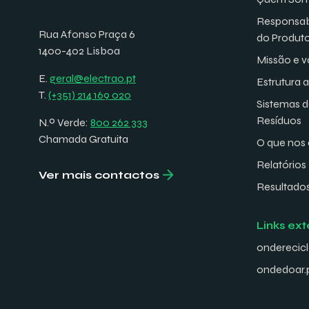
Responsab
Rua Afonso Praça 6
do Produt
1400-402 Lisboa
Missão e v
E.
geral@electrao.pt
Estrutura 
T.
(+351) 214 169 020
Sistemas 
Resíduos
N.º Verde:
800 262 333
Chamada Gratuita
O que nos 
Relatórios
Ver mais contactos
Resultado
Links ext
onderecicl
ondedoar.