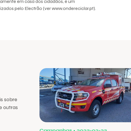
ctamente em casa dos cidadãos, é um
izados pelo Electrão (ver
www.ondereciclar.pt
).
is sobre
e outras
Campanhas
2023-02-23