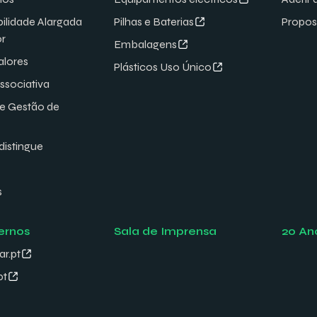
ilidade Alargada
Pilhas e Baterias
Propos
or
Embalagens
alores
Plásticos Uso Único
associativa
de Gestão de
distingue
s
ernos
Sala de Imprensa
20 An
ar.pt
pt