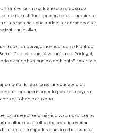
onfortável para o cidadão que precisa de
es e, em simultâneo, preservamos o ambiente,
m estes materiais que podem ter componentes
eixal, Paulo Silva.
unícipe é um serviço inovador que o Electrão
ixal. Com esta iniciativa, única em Portugal,
ndo a saúde humana e o ambiente”, salienta o
uipamento desde a casa, arrecadação ou
u correcto encaminhamento para reciclagem.
 entre as 10h00 e as 17h00.
lo menos um electrodoméstico volumoso, como
as na altura da recolha poderão aproveitar
fora de uso, lâmpadas e ainda pilhas usadas.