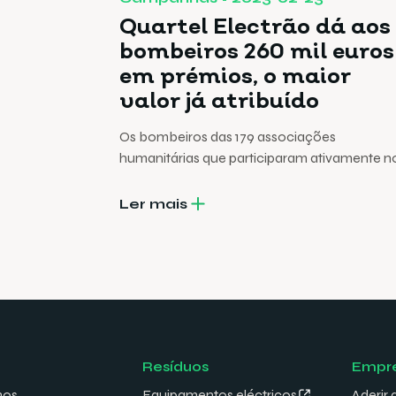
Quartel Electrão dá aos
bombeiros 260 mil euros
em prémios, o maior
valor já atribuído
Os bombeiros das 179 associações
humanitárias que participaram ativamente n
Quartel Electrão recolheram, o ano passado,
cerca de 2.300 toneladas de pilhas, lâmpada
Ler mais
equipamentos elétricos usados.
Resíduos
Empr
mos
Equipamentos eléctricos
Aderir 