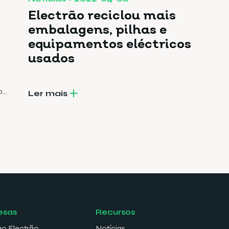
Electrão reciclou mais
embalagens, pilhas e
equipamentos eléctricos
usados
o
Ler mais
s e
esas
Recursos
ao Electrão
Notícias