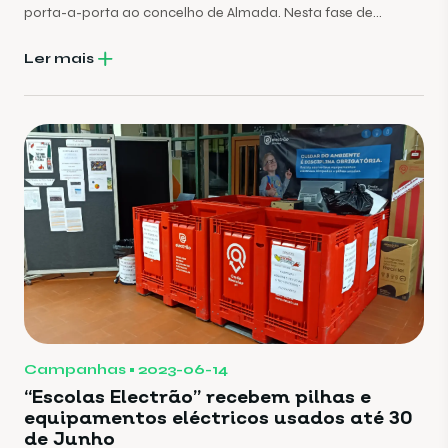
porta-a-porta ao concelho de Almada. Nesta fase de
arranque o serviço funcionará em Almada, Cacilhas, Cova da
Piedade, Pragal, Laranjeiro e Feijó.
Ler mais
Campanhas
2023-06-14
“Escolas Electrão” recebem pilhas e
equipamentos eléctricos usados até 30
de Junho