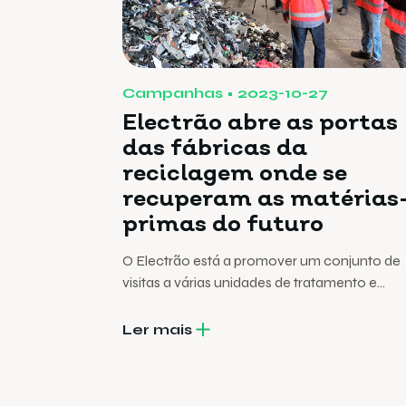
Campanhas
2023-10-27
Electrão abre as portas
das fábricas da
reciclagem onde se
recuperam as matérias
primas do futuro
O Electrão está a promover um conjunto de
visitas a várias unidades de tratamento e
reciclagem para ilustrar o que acontece aos
resíduos depois de serem colocados nos
Ler mais
pontos oficiais de recolha, sejam embalagen
pilhas ou equipamentos eléctricos usados. 
saber mais sobre reciclagem é um desperdíc