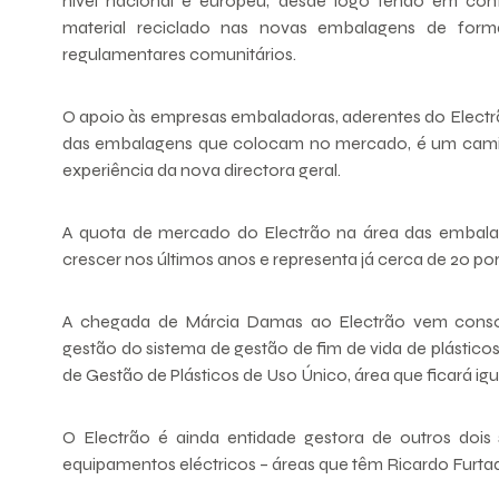
nível nacional e europeu, desde logo tendo em co
material reciclado nas novas embalagens de for
regulamentares comunitários.
O apoio às empresas embaladoras, aderentes do Electr
das embalagens que colocam no mercado, é um cami
experiência da nova directora geral.
A quota de mercado do Electrão na área das embalag
crescer nos últimos anos e representa já cerca de 20 
A chegada de Márcia Damas ao Electrão vem consol
gestão do sistema de gestão de fim de vida de plástic
de Gestão de Plásticos de Uso Único, área que ficará ig
O Electrão é ainda entidade gestora de outros dois 
equipamentos eléctricos – áreas que têm Ricardo Furtad