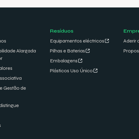
dá o mote ao “Electrão Open Day”.
Resíduos
Empr
mos
Equipamentos eléctricos
Aderir 
ilidade Alargada
Pilhas e Baterias
Propos
or
Embalagens
alores
Plásticos Uso Único
associativa
de Gestão de
distingue
s