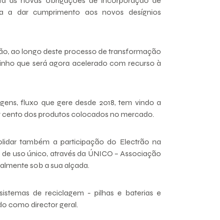
nta as novas obrigações de incorporação de
ma a dar cumprimento aos novos desígnios
ão, ao longo deste processo de transformação
nho que será agora acelerado com recurso à
ens, fluxo que gere desde 2018, tem vindo a
por cento dos produtos colocados no mercado.
idar também a participação do Electrão na
os de uso único, através da ÚNICO – Associação
ualmente sob a sua alçada.
sistemas de reciclagem - pilhas e baterias e
o como director geral.