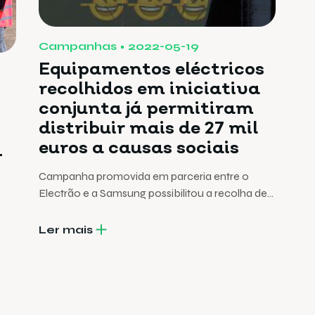
Campanhas
2022-05-19
Equipamentos eléctricos
recolhidos em iniciativa
conjunta já permitiram
distribuir mais de 27 mil
euros a causas sociais
-
Campanha promovida em parceria entre o
Electrão e a Samsung possibilitou a recolha de
mais de 270 toneladas de aparelhos em fim de
vida
Ler mais
s,
“Não
io”