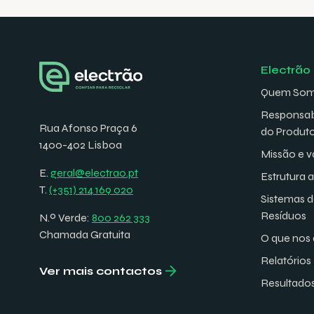
Electrão
Quem So
Responsab
Rua Afonso Praça 6
do Produt
1400-402 Lisboa
Missão e v
E.
geral@electrao.pt
Estrutura 
T.
(+351) 214 169 020
Sistemas 
Resíduos
N.º Verde:
800 262 333
Chamada Gratuita
O que nos 
Relatórios
Ver mais contactos
Resultado