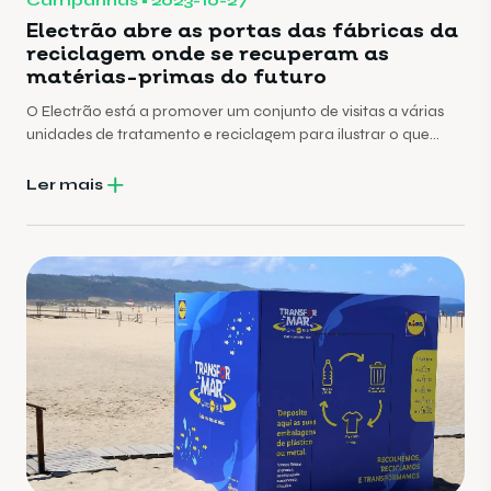
Campanhas
2023-10-27
Electrão abre as portas das fábricas da
reciclagem onde se recuperam as
matérias-primas do futuro
O Electrão está a promover um conjunto de visitas a várias
unidades de tratamento e reciclagem para ilustrar o que
acontece aos resíduos depois de serem colocados nos
pontos oficiais de recolha, sejam embalagens, pilhas ou
Ler mais
equipamentos eléctricos usados. “Não saber mais sobre
reciclagem é um desperdício” dá o mote ao “Electrão Open
Day”.