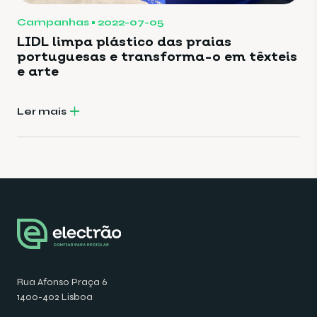
Campanhas
2022-07-05
LIDL limpa plástico das praias
portuguesas e transforma-o em têxteis
e arte
Ler mais
Rua Afonso Praça 6
1400-402 Lisboa