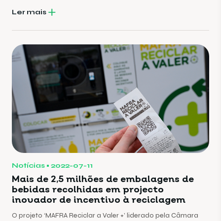
2021.
Ler mais
Notícias
2022-07-11
Mais de 2,5 milhões de embalagens de
bebidas recolhidas em projecto
inovador de incentivo à reciclagem
O projeto ‘MAFRA Reciclar a Valer +’ liderado pela Câmara