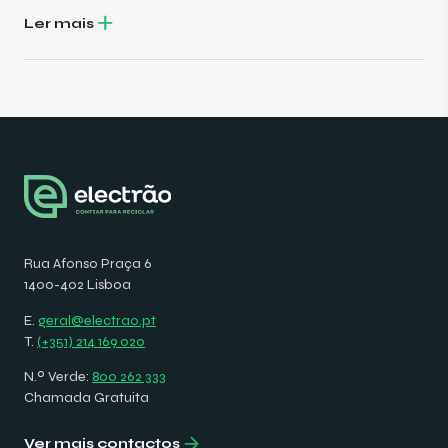
Ler mais
Rua Afonso Praça 6
1400-402 Lisboa
E.
geral@electrao.pt
T.
(+351) 214 169 020
N.º Verde:
800 262 333
Chamada Gratuita
Ver mais contactos