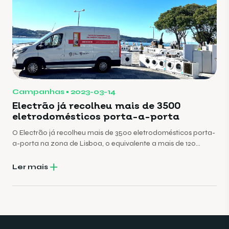
Campanhas
2023-03-14
Electrão já recolheu mais de 3500
eletrodomésticos porta-a-porta
O Electrão já recolheu mais de 3500 eletrodomésticos porta-
a-porta na zona de Lisboa, o equivalente a mais de 120
toneladas de equipamentos elétricos usados, desde o
arranque desta iniciativa inédita em Portugal que teve início
Ler mais
em 2021.