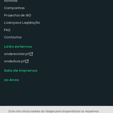
Notícias
Campanhas
Projectos de I&D
Licenças e Legislação
FAQ
Contactos
Links externos
ondereciclar.pt
ondedoar.pt
Sala de Imprensa
20 Anos
Este site utiliza cookies da Google para disponibilizar os respetivos