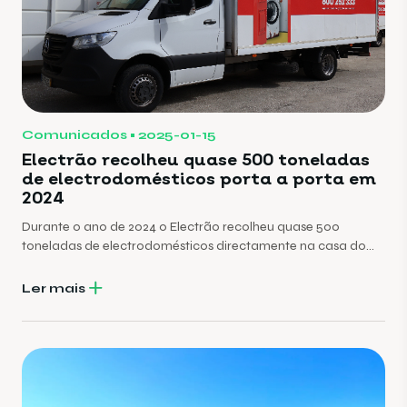
Comunicados
2025-01-15
Electrão recolheu quase 500 toneladas
de electrodomésticos porta a porta em
2024
Durante o ano de 2024 o Electrão recolheu quase 500
toneladas de electrodomésticos directamente na casa do
cidadão. As mais de 457 toneladas de equipamentos
eléctricos usados, recolhidas e enviadas para reciclagem, ao
Ler mais
longo do ano passado, representam um aumento de 125%,
em relação às 203 toneladas recolhidas em 2023.