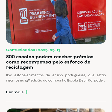
Comunicados
2025-05-13
800 escolas podem receber prémios
como recompensa pelo esforço de
reciclagem
800 estabelecimentos de ensino portugueses, que estão
inscritos na 14ª edição da campanha Escola Electrão, podem
receber prémios como recompensa pelo envolvimento no
esforço da reciclagem.
Ler mais