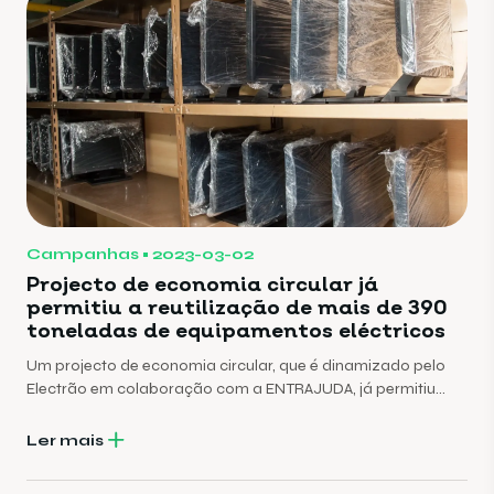
Campanhas
2023-03-02
Projecto de economia circular já
permitiu a reutilização de mais de 390
toneladas de equipamentos eléctricos
Um projecto de economia circular, que é dinamizado pelo
Electrão em colaboração com a ENTRAJUDA, já permitiu
reutilizar 393 toneladas de equipamentos eléctricos usados
nos últimos 14 anos.
Ler mais