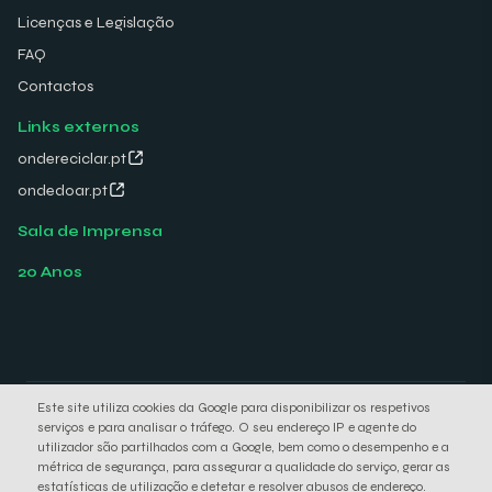
Licenças e Legislação
FAQ
Contactos
Links externos
ondereciclar.pt
ondedoar.pt
Sala de Imprensa
20 Anos
Este site utiliza cookies da Google para disponibilizar os respetivos
© 2026 Electrão. All rights reserved.
serviços e para analisar o tráfego. O seu endereço IP e agente do
Política de Privacidade
Política de Cookies
utilizador são partilhados com a Google, bem como o desempenho e a
métrica de segurança, para assegurar a qualidade do serviço, gerar as
estatísticas de utilização e detetar e resolver abusos de endereço.