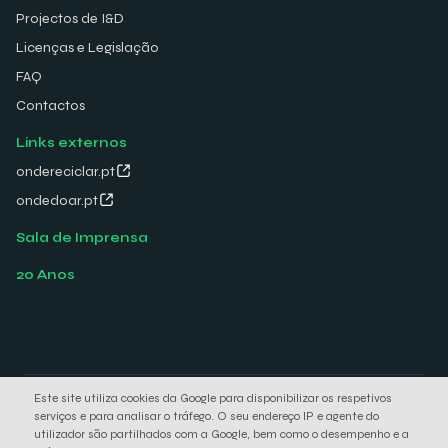
Projectos de I&D
Licenças e Legislação
FAQ
Contactos
Links externos
ondereciclar.pt
ondedoar.pt
Sala de Imprensa
20 Anos
Este site utiliza cookies da Google para disponibilizar os respetivos
© 2026 Electrão. All rights reserved.
serviços e para analisar o tráfego. O seu endereço IP e agente do
Política de Privacidade
Política de Cookies
utilizador são partilhados com a Google, bem como o desempenho e a