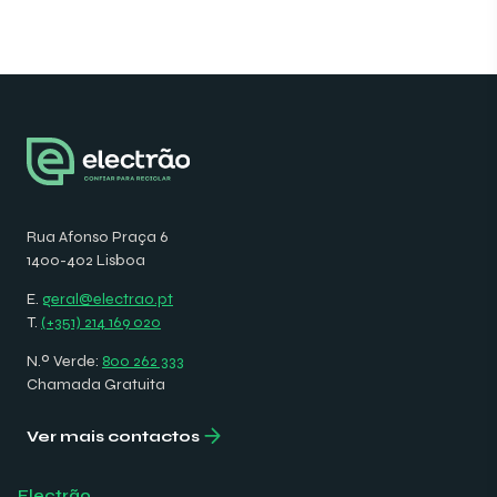
Rua Afonso Praça 6
1400-402 Lisboa
E.
geral@electrao.pt
T.
(+351) 214 169 020
N.º Verde:
800 262 333
Chamada Gratuita
Ver mais contactos
Electrão