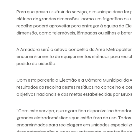
Para que possa usufruir do serviço, o munícipe deve te
elétrico de grandes dimensões, como um frigorífico o
recolha poderá aproveitar para entregar à equipa do E
dimensão, como telemóveis, lâmpadas ou pilhas e bater
A Amadora será o oitavo concelho da Área Metropolitana
encaminhamento de equipamentos elétricos para recic
pedido do cidadão.
Com esta parceria o Electrão e a Câmara Municipal da
resultados da recolha destes resíduos no concelho e co
objetivos nacionais e das metas estabelecidas por Bruxe
“Com este serviço, que agora fica disponível na Amadora
grandes eletrodomésticos que estão fora de uso. Todos
encaminhados para reciclagem em unidades especializa
descontaminação e, consequentemente, a proteção da s