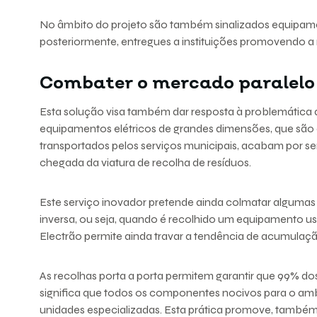
No âmbito do projeto são também sinalizados equipame
posteriormente, entregues a instituições promovendo a r
Combater o mercado paralelo
Esta solução visa também dar resposta à problemática q
equipamentos elétricos de grandes dimensões, que são 
transportados pelos serviços municipais, acabam por ser 
chegada da viatura de recolha de resíduos.
Este serviço inovador pretende ainda colmatar algumas l
inversa, ou seja, quando é recolhido um equipamento u
Electrão permite ainda travar a tendência de acumulaç
As recolhas porta a porta permitem garantir que 99% d
significa que todos os componentes nocivos para o a
unidades especializadas. Esta prática promove, também