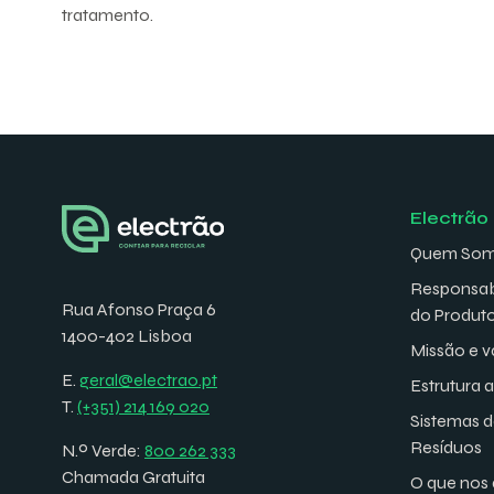
tratamento.
Electrão
Quem So
Responsab
Rua Afonso Praça 6
do Produt
1400-402 Lisboa
Missão e v
E.
geral@electrao.pt
Estrutura 
T.
(+351) 214 169 020
Sistemas 
Resíduos
N.º Verde:
800 262 333
Chamada Gratuita
O que nos 