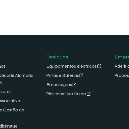
Resíduos
Empr
mos
Equipamentos eléctricos
Aderir 
ilidade Alargada
Pilhas e Baterias
Propos
or
Embalagens
alores
Plásticos Uso Único
associativa
de Gestão de
distingue