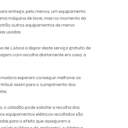
r para entrega, pelo menos, um equipamento
u uma máquina de lavar, mas no momento da
lectrão outros equipamentos de menor
ias usadas.
 de Lisboa a dispor deste serviço gratuito de
lagem com recolha diretamente em casa, a
 Amadora esperam conseguir melhorar os
ntribuir assim para o cumprimento dos
las.
, o cidadão pode solicitar a recolha dos
 os equipamentos elétricos recolhidos são
das para o efeito que asseguram a
aúde pública e do ambiente”, sublinha o