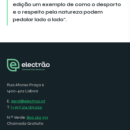
edição um exemplo de como o desporto
e o respeito pela natureza podem
pedalar lado a lado".
Rua Afonso Praça 6
1400-402 Lisboa
E.
geral@electrao.pt
T.
(+351) 214 169 020
N.º Verde:
800 262 333
Chamada Gratuita