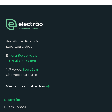
Rua Afonso Praça 6
1400-402 Lisboa
E.
geral@electrao.pt
T.
(+351) 214 169 020
N.º Verde:
800 262 333
Chamada Gratuita
Ver mais contactos
Electrão
Quem Somos