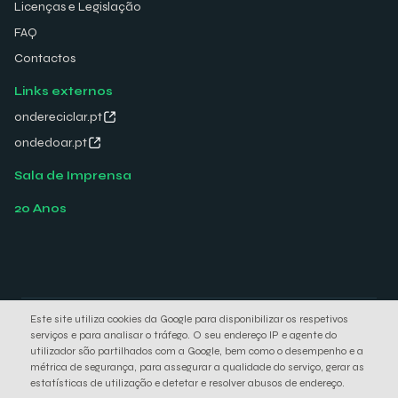
Licenças e Legislação
FAQ
Contactos
Links externos
ondereciclar.pt
ondedoar.pt
Sala de Imprensa
20 Anos
Este site utiliza cookies da Google para disponibilizar os respetivos
© 2026 Electrão. All rights reserved.
serviços e para analisar o tráfego. O seu endereço IP e agente do
Política de Privacidade
Política de Cookies
utilizador são partilhados com a Google, bem como o desempenho e a
métrica de segurança, para assegurar a qualidade do serviço, gerar as
estatísticas de utilização e detetar e resolver abusos de endereço.