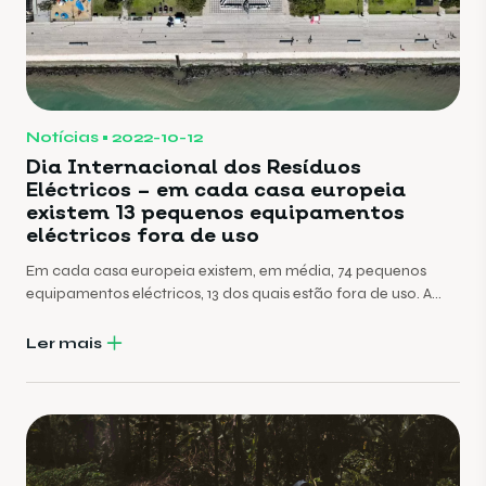
Notícias
2022-10-12
Dia Internacional dos Resíduos
Eléctricos – em cada casa europeia
existem 13 pequenos equipamentos
eléctricos fora de uso
Em cada casa europeia existem, em média, 74 pequenos
equipamentos eléctricos, 13 dos quais estão fora de uso. A
maior parte destes aparelhos eléctricos continua a funcionar,
mas, simplesmente, não é utilizada. Só uma minoria, 4, estão
Ler mais
mesmo avariados.